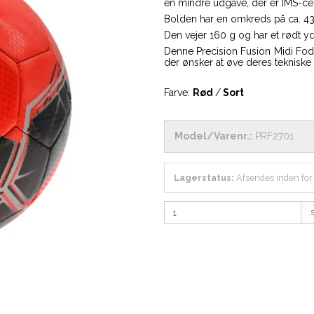
en mindre udgave, der er IMS-cert
Bolden har en omkreds på ca. 4
Den vejer 160 g og har et rødt 
Denne Precision Fusion Midi Fodb
der ønsker at øve deres teknisk
Farve:
Rød
/
Sort
Model/Varenr.:
PRF2701
Lagerstatus:
Afsendes inden for
s