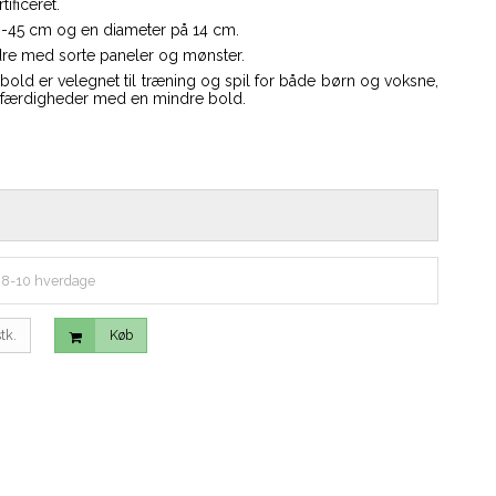
ificeret.
3-45 cm og en diameter på 14 cm.
ydre med sorte paneler og mønster.
old er velegnet til træning og spil for både børn og voksne,
e færdigheder med en mindre bold.
 8-10 hverdage
tk.
Køb