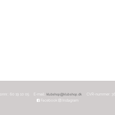
onnr.
:
60 19 10 05
E-mail
:
CVR-nummer
:
36
Facebook
Instagram