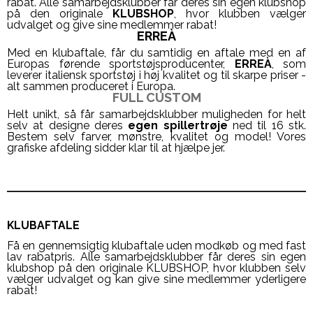
rabat. Alle samarbejdsklubber får deres sin egen klubshop
på den originale
KLUBSHOP
, hvor klubben vælger
udvalget og give sine medlemmer rabat!
ERREÀ
Med en klubaftale, får du samtidig en aftale med en af
Europas førende sportstøjsproducenter,
ERREÀ
, som
leverer italiensk sportstøj i høj kvalitet og til skarpe priser -
alt sammen produceret i Europa.
FULL CUSTOM
Helt unikt, så får samarbejdsklubber muligheden for helt
selv at designe deres
egen spillertrøje
ned til 16 stk.
Bestem selv farver, mønstre, kvalitet og model! Vores
grafiske afdeling sidder klar til at hjælpe jer.
KLUBAFTALE
Få en gennemsigtig klubaftale uden modkøb og med fast
lav rabatpris. Alle samarbejdsklubber får deres sin egen
klubshop på den originale KLUBSHOP, hvor klubben selv
vælger udvalget og kan give sine medlemmer yderligere
rabat!