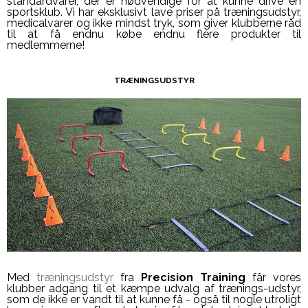
standardvarer, der er nødvendige for at kunne drive en
sportsklub. Vi har eksklusivt lave priser på træningsudstyr,
medicalvarer og ikke mindst tryk, som giver klubberne råd
til at få endnu købe endnu flere produkter til
medlemmerne!
TRÆNINGSUDSTYR
Med
træningsudstyr
fra
Precision Training
får vores
klubber adgang til et kæmpe udvalg af trænings-udstyr,
som de ikke er vandt til at kunne få - også til nogle utroligt