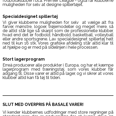
fodboldklubber i bl.a. Premier League - også får klubberne
muligheden for selv at designe spillertøjet.
Specialdesignet spillertøj
Vi giver klubberne muligheden for selv at vælge alt fra
farver, mønstre, logoer, trøjemodeller og meget mere, så
de altid står lige så skarpt som de professionelle klubber,
hvad end det er fodbold, håndbold, basketball, volleyball
eller andre sportsgrene. Lav specialdesignet spillertøj helt
ned til kun 16 stk. Vores grafiske afdeling står altid klar til
at hjælpe og er med på sidelinjen i hele processen.
Stort lagerprogram
Erreà producerer alle produkter i Europa, og har et kæmpe
lagerprogram med træningstøj, som vores klubber får
adgang til. Disse varer er altid på lager, og vi sikrer at vores
klubber altid kan få tøj til tiden.
SLUT MED OVERPRIS PÅ BASALE VARER!
Vi kender klubbernes udfodringer med store regninger på