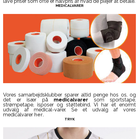
lave priser som ofte er halvpris af hvad de plejer at betale.
MEDICALVARER
Vores samarbejdsklubber sparer altid penge hos os, og
det er især på
medicalvarer
som
sportstape
,
strømpetape
,
isposer
og
støttebind
. Vi har et enormt
udvalg af medical-varer. Se et udvalg af vores
medicalvarer
her
.
TRYK