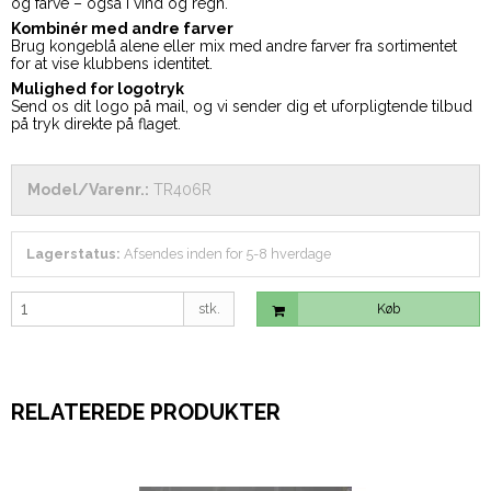
og farve – også i vind og regn.
Kombinér med andre farver
Brug kongeblå alene eller mix med andre farver fra sortimentet
for at vise klubbens identitet.
Mulighed for logotryk
Send os dit logo på mail, og vi sender dig et uforpligtende tilbud
på tryk direkte på flaget.
Model/Varenr.:
TR406R
Lagerstatus:
Afsendes inden for 5-8 hverdage
stk.
Køb
RELATEREDE PRODUKTER