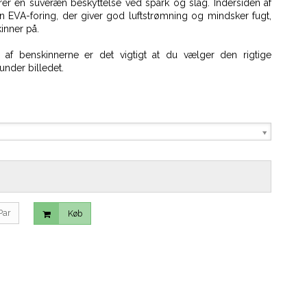
r en suveræn beskyttelse ved spark og slag. Indersiden af
 EVA-foring, der giver god luftstrømning og mindsker fugt,
inner på.
 af benskinnerne er det vigtigt at du vælger den rigtige
under billedet.
Par
Køb