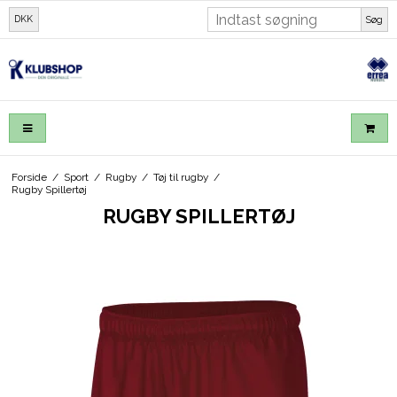
DKK
Søg
Forside
/
Sport
/
Rugby
/
Tøj til rugby
/
Rugby Spillertøj
RUGBY SPILLERTØJ