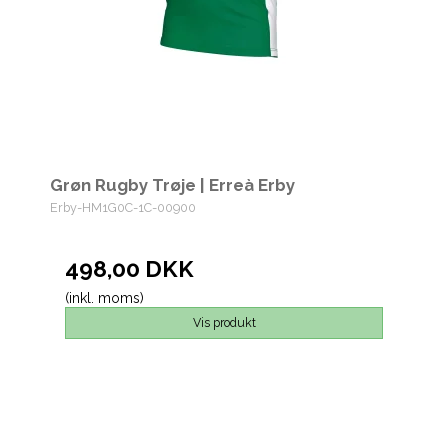
Grøn Rugby Trøje | Erreà Erby
Erby-HM1G0C-1C-00900
498,00 DKK
(inkl. moms)
Vis produkt