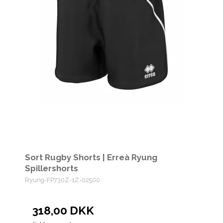
Sort Rugby Shorts | Erreà Ryung
Spillershorts
Ryung-FP730Z-1Z-02500
318,00 DKK