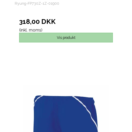
Ryung-FP730Z-1Z-01900
318,00 DKK
(inkl. moms)
Vis produkt