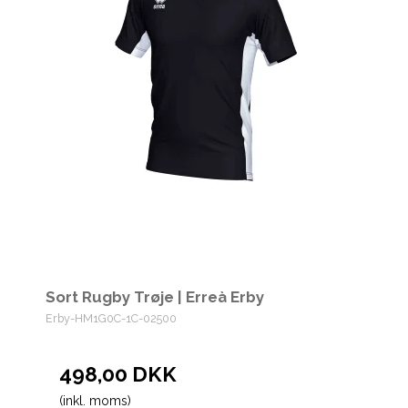
Sort Rugby Trøje | Erreà Erby
Erby-HM1G0C-1C-02500
498,00 DKK
(inkl. moms)