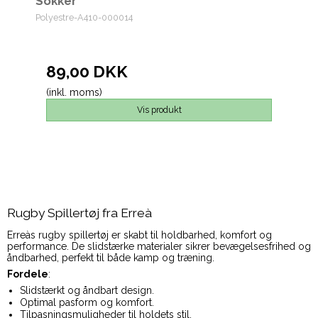
Sokker
Polyestre-A410-000014
89,00 DKK
(inkl. moms)
Vis produkt
Rugby Spillertøj fra Erreà
Erreàs rugby spillertøj er skabt til holdbarhed, komfort og
performance. De slidstærke materialer sikrer bevægelsesfrihed og
åndbarhed, perfekt til både kamp og træning.
Fordele
:
Slidstærkt og åndbart design.
Optimal pasform og komfort.
Tilpasningsmuligheder til holdets stil.