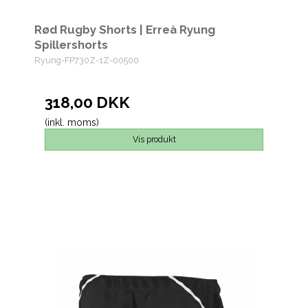
Rød Rugby Shorts | Erreà Ryung
Spillershorts
Ryung-FP730Z-1Z-00500
318,00 DKK
(inkl. moms)
Vis produkt