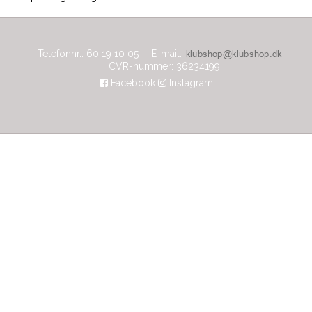
Telefonnr.
:
60 19 10 05
E-mail
:
CVR-nummer
:
36234199
Facebook
Instagram