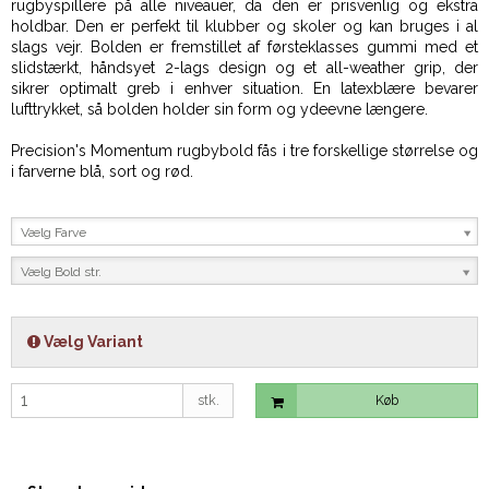
rugbyspillere på alle niveauer, da den er prisvenlig og ekstra
holdbar. Den er perfekt til klubber og skoler og kan bruges i al
slags vejr. Bolden er fremstillet af førsteklasses gummi med et
slidstærkt, håndsyet 2-lags design og et all-weather grip, der
sikrer optimalt greb i enhver situation. En latexblære bevarer
lufttrykket, så bolden holder sin form og ydeevne længere.
Precision's Momentum rugbybold fås i tre forskellige størrelse og
i farverne blå, sort og rød.
Vælg Farve
Vælg Bold str.
Vælg Variant
stk.
Køb