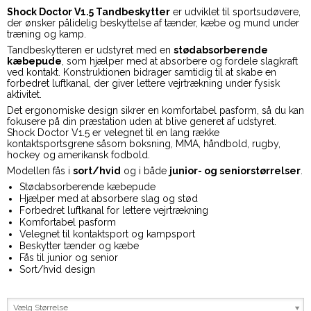
Shock Doctor V1.5 Tandbeskytter
er udviklet til sportsudøvere,
der ønsker pålidelig beskyttelse af tænder, kæbe og mund under
træning og kamp.
Tandbeskytteren er udstyret med en
stødabsorberende
kæbepude
, som hjælper med at absorbere og fordele slagkraft
ved kontakt. Konstruktionen bidrager samtidig til at skabe en
forbedret luftkanal, der giver lettere vejrtrækning under fysisk
aktivitet.
Det ergonomiske design sikrer en komfortabel pasform, så du kan
fokusere på din præstation uden at blive generet af udstyret.
Shock Doctor V1.5 er velegnet til en lang række
kontaktsportsgrene såsom boksning, MMA, håndbold, rugby,
hockey og amerikansk fodbold.
Modellen fås i
sort/hvid
og i både
junior- og seniorstørrelser
.
Stødabsorberende kæbepude
Hjælper med at absorbere slag og stød
Forbedret luftkanal for lettere vejrtrækning
Komfortabel pasform
Velegnet til kontaktsport og kampsport
Beskytter tænder og kæbe
Fås til junior og senior
Sort/hvid design
Vælg Størrelse