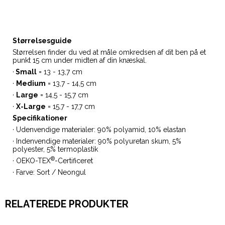
Størrelsesguide
Størrelsen finder du ved at måle omkredsen af dit ben på et
punkt 15 cm under midten af din knæskal.
·
Small
= 13 - 13,7 cm
·
Medium
= 13,7 - 14,5 cm
·
Large
= 14,5 - 15,7 cm
·
X-Large
= 15,7 - 17,7 cm
Specifikationer
· Udenvendige materialer: 90% polyamid, 10% elastan
· Indenvendige materialer: 90% polyuretan skum, 5%
polyester, 5% termoplastik
®
· OEKO-TEX
-Certificeret
· Farve: Sort / Neongul
RELATEREDE PRODUKTER