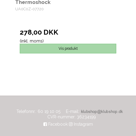
Thermoshock
UA0C0Z-07720
278,00 DKK
(inkl. moms)
Vis produkt
Telefonnr.
:
60 19 10 05
E-mail
:
CVR-nummer
:
36234199
Facebook
Instagram