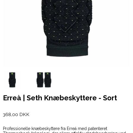
Erreà | Seth Knæbeskyttere - Sort
368,00 DKK
Professionelle knæbeskyttere fra Erreá med patenteret