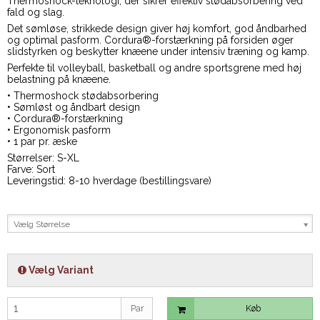
Thermoshock-teknologi, der sikrer effektiv stødabsorbering ved
fald og slag.
Det sømløse, strikkede design giver høj komfort, god åndbarhed
og optimal pasform. Cordura®-forstærkning på forsiden øger
slidstyrken og beskytter knæene under intensiv træning og kamp.
Perfekte til volleyball, basketball og andre sportsgrene med høj
belastning på knæene.
• Thermoshock stødabsorbering
• Sømløst og åndbart design
• Cordura®-forstærkning
• Ergonomisk pasform
• 1 par pr. æske
Størrelser: S-XL
Farve: Sort
Leveringstid: 8-10 hverdage (bestillingsvare)
Vælg Størrelse
Vælg Variant
Par
Køb