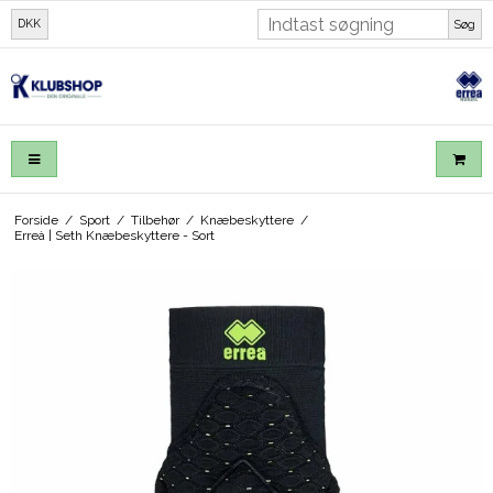
DKK
Søg
Forside
/
Sport
/
Tilbehør
/
Knæbeskyttere
/
Erreà | Seth Knæbeskyttere - Sort