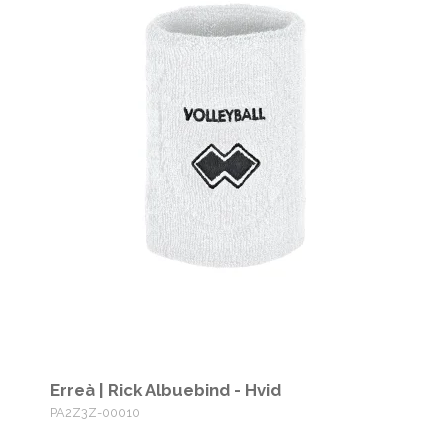
Erreà | Rick Albuebind - Hvid
PA2Z3Z-00010