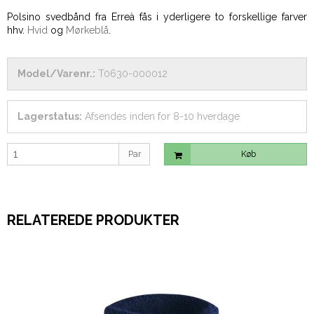
Polsino svedbånd fra Erreà fås i yderligere to forskellige farver
hhv.
Hvid
og
Mørkeblå
.
Model/Varenr.:
T0630-000012
Lagerstatus:
Afsendes inden for 8-10 hverdage
Par
Køb
RELATEREDE PRODUKTER