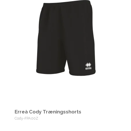
Erreà Cody Træningsshorts
Cody-FPA00Z