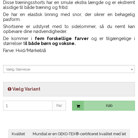
Disse træningsshorts har en smule ekstra længde og er ekstremt
alsidige til både træning og fritid.
De har en elastisk linning med snor, der sikrer en behagelig
pasform.
Shortsene er udstyret med to sidelommer, så du nemt kan
opbevare dine nødvendigheder.
De kommer i
fem forskellige farver
og er tilgængelige i
størrelser t
il både børn og voksne.
Farve: Hvid/Mørkeblå
Vælg Størrelse
Vælg Variant
Par
Køb
Kvalitet
Mundial er en OEKO-TEX®-certificeret kvalitet med let