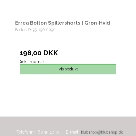
Errea Bolton Spillershorts | Grøn-Hvid
Bolton-D195-196-0090
198,00 DKK
(inkl. moms)
Vis produkt
Telefonnr.
:
60 19 10 05
E-mail
: