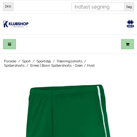
DKK
Søg
Forside
/
Sport
/
Sportstøj
/
Træningsshorts
/
Spillershorts
/
Erreà | Bonn Spillershorts - Grøn / Hvid