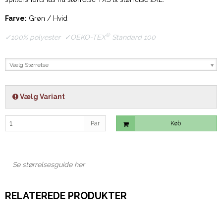
Farve:
Grøn / Hvid
®
✓100% polyester ✓
OEKO-TEX
Standard 100
Vælg Størrelse
Vælg Variant
Par
Køb
Se størrelsesguide her
RELATEREDE PRODUKTER