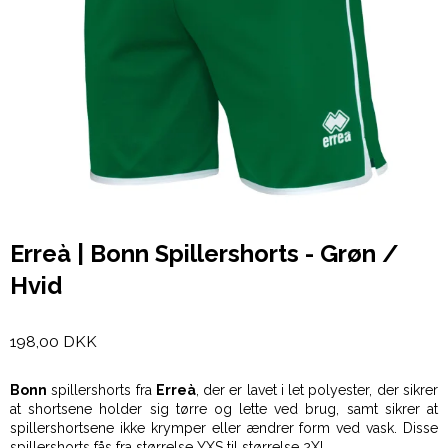
Erreà | Bonn Spillershorts - Grøn /
Hvid
198,00 DKK
Bonn
spillershorts fra
Erreà
, der er lavet i let polyester, der sikrer
at shortsene holder sig tørre og lette ved brug, samt sikrer at
spillershortsene ikke krymper eller ændrer form ved vask. Disse
spillershorts fås fra størrelse YXS til størrelse 2XL.