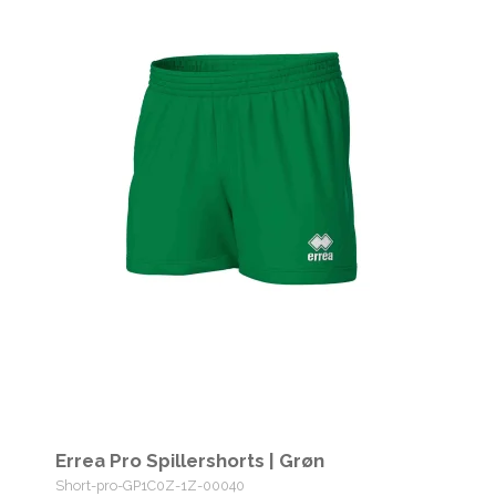
Errea Pro Spillershorts | Grøn
Short-pro-GP1C0Z-1Z-00040