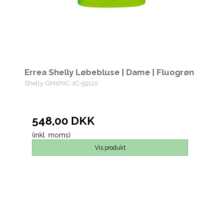
Errea Shelly Løbebluse | Dame | Fluogrøn
Shelly-GM1P0C-1C-59120
548,00 DKK
(inkl. moms)
Vis produkt