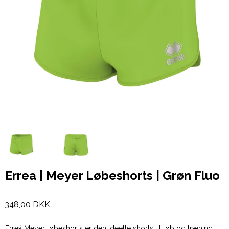
Errea | Meyer Løbeshorts | Grøn Fluo
348,00 DKK
Erreá Meyer løbeshorts er den ideelle shorts til løb og træning.