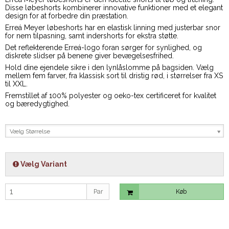
Disse løbeshorts kombinerer innovative funktioner med et elegant
design for at forbedre din præstation.
Erreá Meyer løbeshorts har en elastisk linning med justerbar snor
for nem tilpasning, samt indershorts for ekstra støtte.
Det reflekterende Erreá-logo foran sørger for synlighed, og
diskrete slidser på benene giver bevægelsesfrihed.
Hold dine ejendele sikre i den lynlåslomme på bagsiden. Vælg
mellem fem farver, fra klassisk sort til dristig rød, i størrelser fra XS
til XXL.
Fremstillet af 100% polyester og oeko-tex certificeret for kvalitet
og bæredygtighed.
Vælg Størrelse
Vælg Variant
Par
Køb