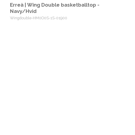
Erreà | Wing Double basketballtop -
Navy/Hvid
Wingdouble-HM0O0S-1S-01900