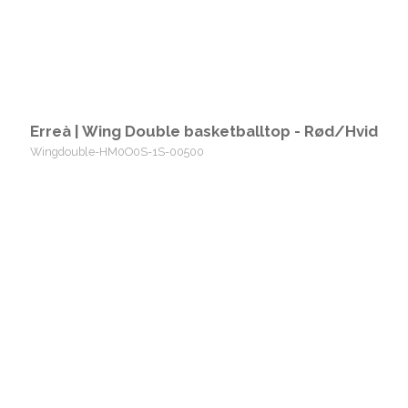
Erreà | Wing Double basketballtop - Rød/Hvid
Wingdouble-HM0O0S-1S-00500