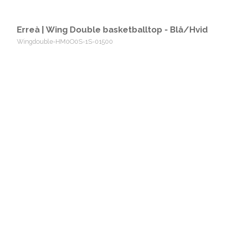
Erreà | Wing Double basketballtop - Blå/Hvid
Wingdouble-HM0O0S-1S-01500