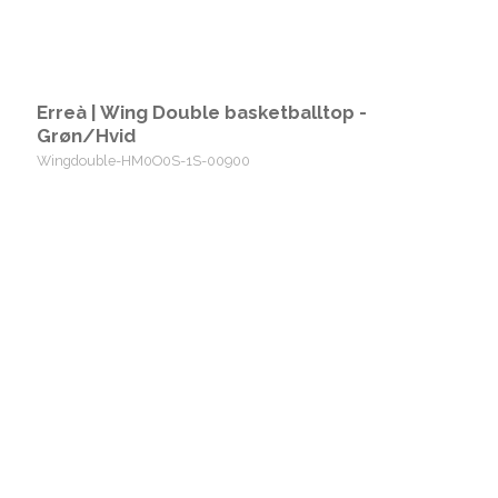
Erreà | Wing Double basketballtop -
Grøn/Hvid
Wingdouble-HM0O0S-1S-00900