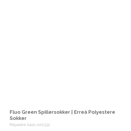
Fluo Green Spillersokker | Erreà Polyestere
Sokker
Polyestre-A410-000332