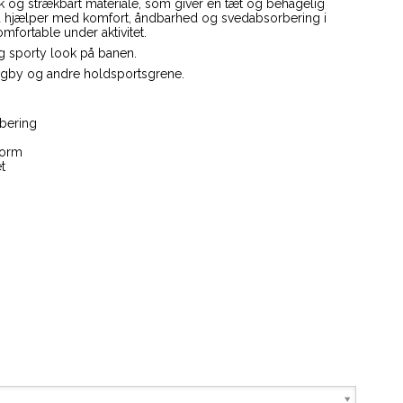
tisk og strækbart materiale, som giver en tæt og behagelig
hjælper med komfort, åndbarhed og svedabsorbering i
mfortable under aktivitet.
og sporty look på banen.
rugby og andre holdsportsgrene.
bering
form
t