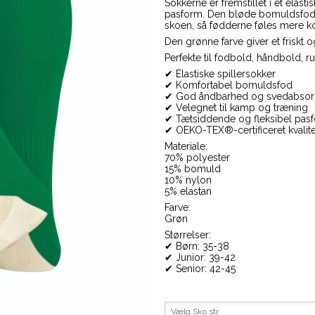
Sokkerne er fremstillet i et elas
pasform. Den bløde bomuldsfod 
skoen, så fødderne føles mere ko
Den grønne farve giver et friskt 
Perfekte til fodbold, håndbold, 
✔ Elastiske spillersokker
✔ Komfortabel bomuldsfod
✔ God åndbarhed og svedabsor
✔ Velegnet til kamp og træning
✔ Tætsiddende og fleksibel pas
✔ OEKO-TEX®-certificeret kvalite
Materiale:
70% polyester
15% bomuld
10% nylon
5% elastan
Farve:
Grøn
Størrelser:
✔ Børn: 35-38
✔ Junior: 39-42
✔ Senior: 42-45
Vælg Sko str.