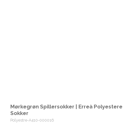
Mørkegrøn Spillersokker | Erreà Polyestere
Sokker
Polyestre-A410-000016