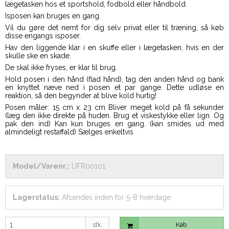
lægetasken hos et sportshold, fodbold eller håndbold.
Isposen kan bruges en gang.
Vil du gøre det nemt for dig selv privat eller til træning, så køb
disse engangs isposer.
Hav den liggende klar i en skuffe eller i lægetasken, hvis en der
skulle ske en skade.
De skal ikke fryses, er klar til brug.
Hold posen i den hånd (flad hånd), tag den anden hånd og bank
en knyttet næve ned i posen et par gange. Dette udløse en
reaktion, så den begynder at blive kold hurtig!
Posen måler: 15 cm x 23 cm Bliver meget kold på få sekunder
(læg den ikke direkte på huden. Brug et viskestykke eller lign. Og
pak den ind) Kan kun bruges en gang. (kan smides ud med
almindeligt restaffald) Sælges enkeltvis
Model/Varenr.:
UFR00101
Lagerstatus:
Afsendes inden for 5-8 hverdage
stk.
Køb