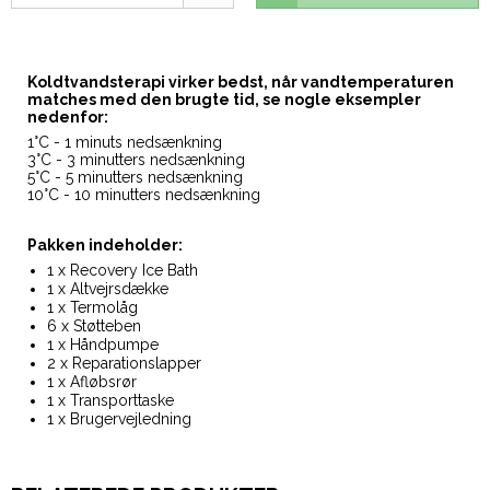
Koldtvandsterapi virker bedst, når vandtemperaturen
matches med den brugte tid, se nogle eksempler
nedenfor:
1°C - 1 minuts nedsænkning
3°C - 3 minutters nedsænkning
5°C - 5 minutters nedsænkning
10°C - 10 minutters nedsænkning
Pakken indeholder:
1 x Recovery Ice Bath
1 x Altvejrsdække
1 x Termolåg
6 x Støtteben
1 x Håndpumpe
2 x Reparationslapper
1 x Afløbsrør
1 x Transporttaske
1 x Brugervejledning