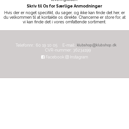
Skriv til Os for Særlige Anmodninger
Hvis der er noget specifikt, du søger, og ikke kan finde det her, er
du velkommen til at kontakte os direkte. Chancerne er store for, at
vi kan finde det i vores omfattende sortiment.
Telefonnr.
:
60 19 10 05
E-mail
:
CVR-nummer
:
36234199
Facebook
Instagram