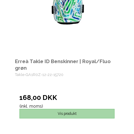
Erreà Takle ID Benskinner | Royal/Fluo
grøn
Takle-GA1R0Z-1z-2z-15720
168,00 DKK
(inkl. moms)
Vis produkt