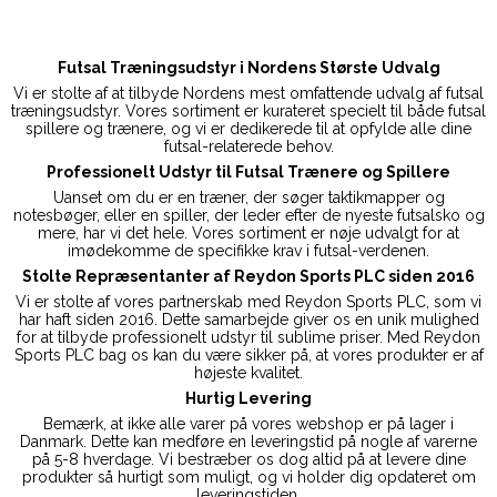
Futsal Træningsudstyr i Nordens Største Udvalg
Vi er stolte af at tilbyde Nordens mest omfattende udvalg af futsal
træningsudstyr. Vores sortiment er kurateret specielt til både futsal
spillere og trænere, og vi er dedikerede til at opfylde alle dine
futsal-relaterede behov.
Professionelt Udstyr til Futsal Trænere og Spillere
Uanset om du er en træner, der søger taktikmapper og
notesbøger, eller en spiller, der leder efter de nyeste futsalsko og
mere, har vi det hele. Vores sortiment er nøje udvalgt for at
imødekomme de specifikke krav i futsal-verdenen.
Stolte Repræsentanter af Reydon Sports PLC siden 2016
Vi er stolte af vores partnerskab med Reydon Sports PLC, som vi
har haft siden 2016. Dette samarbejde giver os en unik mulighed
for at tilbyde professionelt udstyr til sublime priser. Med Reydon
Sports PLC bag os kan du være sikker på, at vores produkter er af
højeste kvalitet.
Hurtig Levering
Bemærk, at ikke alle varer på vores webshop er på lager i
Danmark. Dette kan medføre en leveringstid på nogle af varerne
på 5-8 hverdage. Vi bestræber os dog altid på at levere dine
produkter så hurtigt som muligt, og vi holder dig opdateret om
leveringstiden.