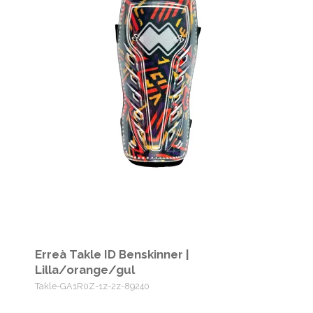
Erreà Takle ID Benskinner |
Lilla/orange/gul
Takle-GA1R0Z-1z-2z-89240