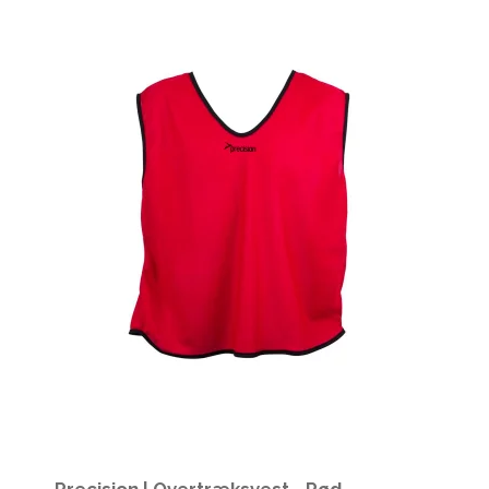
Precision | Overtræksvest - Rød