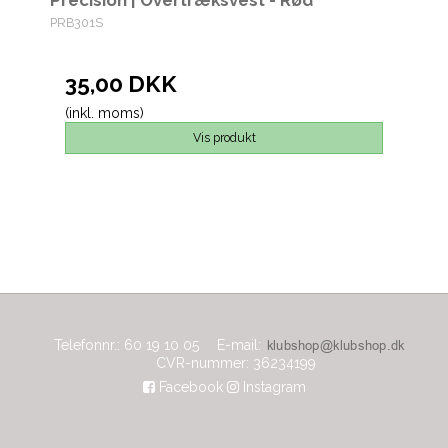
PRB301S
35,00 DKK
(inkl. moms)
Vis produkt
Telefonnr.
:
60 19 10 05
E-mail
:
CVR-nummer
:
36234199
Facebook
Instagram