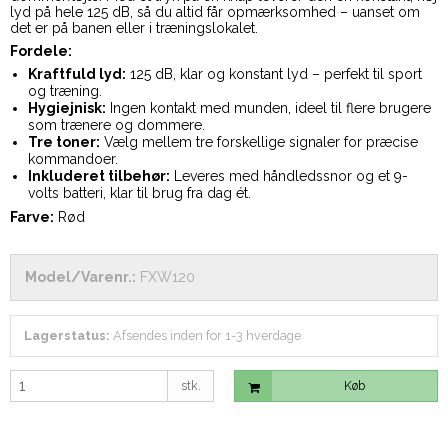
lyd på hele 125 dB, så du altid får opmærksomhed – uanset om
det er på banen eller i træningslokalet.
Fordele:
Kraftfuld lyd:
125 dB, klar og konstant lyd – perfekt til sport
og træning.
Hygiejnisk:
Ingen kontakt med munden, ideel til flere brugere
som trænere og dommere.
Tre toner:
Vælg mellem tre forskellige signaler for præcise
kommandoer.
Inkluderet tilbehør:
Leveres med håndledssnor og et 9-
volts batteri, klar til brug fra dag ét.
Farve:
Rød
Model/Varenr.:
FXW120
Lagerstatus:
Afsendes inden for 1-3 hverdage
stk.
Køb